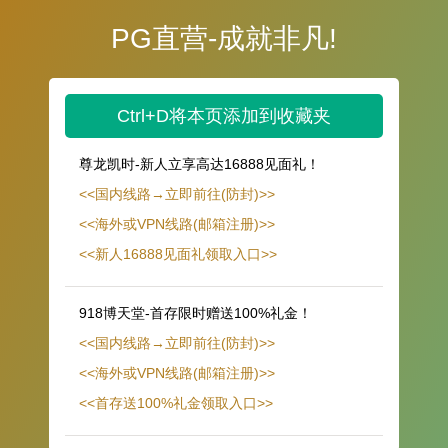
PG直营-成就非凡!
Ctrl+D将本页添加到收藏夹
尊龙凯时-新人立享高达16888见面礼！
<<国内线路→立即前往(防封)>>
<<海外或VPN线路(邮箱注册)>>
<<新人16888见面礼领取入口>>
918博天堂-首存限时赠送100%礼金！
<<国内线路→立即前往(防封)>>
<<海外或VPN线路(邮箱注册)>>
<<首存送100%礼金领取入口>>